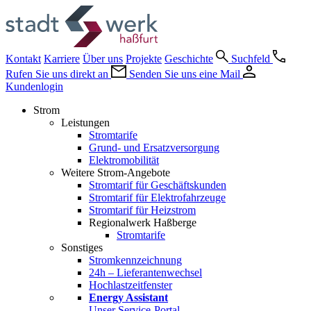
Kontakt
Karriere
Über uns
Projekte
Geschichte
Suchfeld
Rufen Sie uns direkt an
Senden Sie uns eine Mail
Kundenlogin
Strom
Leistungen
Stromtarife
Grund- und Ersatzversorgung
Elektromobilität
Weitere Strom-Angebote
Stromtarif für Geschäftskunden
Stromtarif für Elektrofahrzeuge
Stromtarif für Heizstrom
Regionalwerk Haßberge
Stromtarife
Sonstiges
Stromkennzeichnung
24h – Lieferantenwechsel
Hochlastzeitfenster
Energy Assistant
Unser Service-Portal