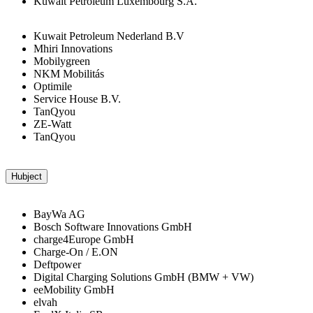
Kuwait Petroleum Luxembourg S.A.
Kuwait Petroleum Nederland B.V
Mhiri Innovations
Mobilygreen
NKM Mobilitás
Optimile
Service House B.V.
TanQyou
ZE-Watt
TanQyou
Hubject
BayWa AG
Bosch Software Innovations GmbH
charge4Europe GmbH
Charge-On / E.ON
Deftpower
Digital Charging Solutions GmbH (BMW + VW)
eeMobility GmbH
elvah