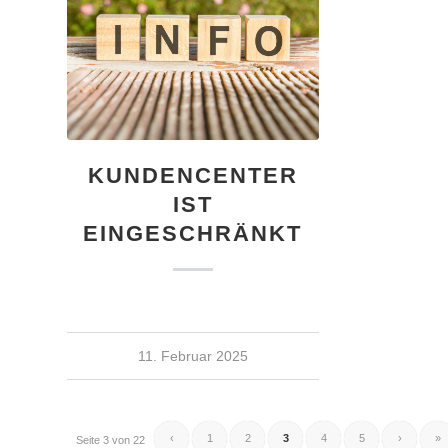
KUNDENCENTER
IST
EINGESCHRÄNKT
11. Februar 2025
‹
1
2
3
4
5
›
»
Seite 3 von 22