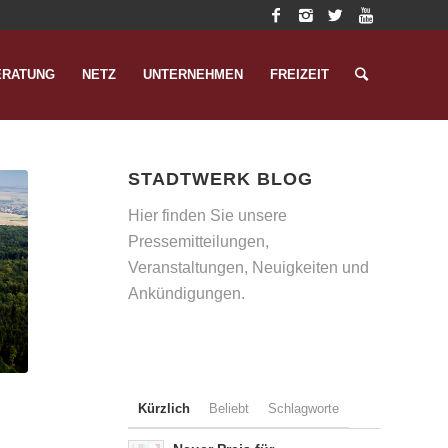
ERATUNG
NETZ
UNTERNEHMEN
FREIZEIT
STADTWERK BLOG
Hier finden Sie unsere
Pressemitteilungen,
Veranstaltungen, Neuigkeiten und
Ankündigungen.
Kürzlich
Beliebt
Schlagworte