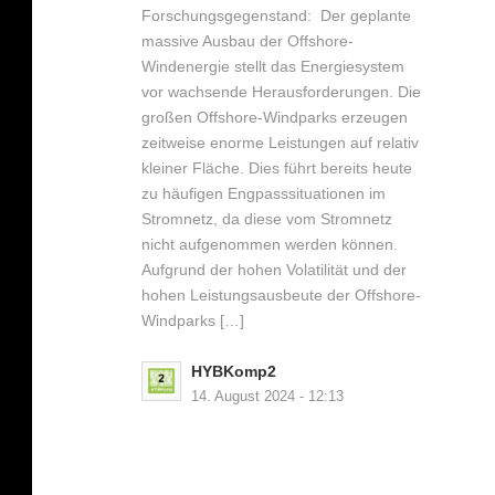
Forschungsgegenstand: Der geplante
massive Ausbau der Offshore-
Windenergie stellt das Energiesystem
vor wachsende Herausforderungen. Die
großen Offshore-Windparks erzeugen
zeitweise enorme Leistungen auf relativ
kleiner Fläche. Dies führt bereits heute
zu häufigen Engpasssituationen im
Stromnetz, da diese vom Stromnetz
nicht aufgenommen werden können.
Aufgrund der hohen Volatilität und der
hohen Leistungsausbeute der Offshore-
Windparks […]
HYBKomp2
14. August 2024 - 12:13