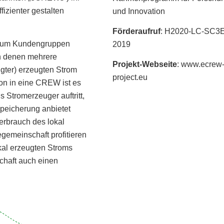
izienter gestalten
und Innovation
Förderaufruf
: H2020-LC-SC3
s“ um Kundengruppen
2019
n denen mehrere
Projekt-Webseite
:
www.ecrew
igter) erzeugten Strom
project.eu
on in eine CREW ist es
 Stromerzeuger auftritt,
speicherung anbietet
erbrauch des lokal
gemeinschaft profitieren
okal erzeugten Stroms
schaft auch einen