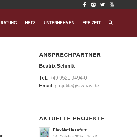
ERATUNG
NETZ
UNTERNEHMEN
FREIZEIT
ANSPRECHPARTNER
Beatrix Schmitt
Tel.:
+49 9521 9494-0
Email:
projekte@stwhas.de
AKTUELLE PROJEKTE
FlexNetHassfurt
ng
14. Oktober 2025 - 10:43