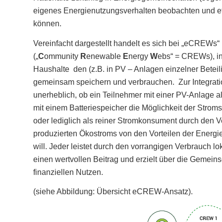
eigenes Energienutzungsverhalten beobachten und eff
können.
Vereinfacht dargestellt handelt es sich bei „eCREW
(„
C
ommunity
R
enewable
E
nergy
W
ebs“ = CREWs), i
Haushalte den (z.B. in PV – Anlagen einzelner Beteil
gemeinsam speichern und verbrauchen. Zur Integrati
unerheblich, ob ein Teilnehmer mit einer PV-Anlage als
mit einem Batteriespeicher die Möglichkeit der Strom
oder lediglich als reiner Stromkonsument durch den V
produzierten Ökostroms von den Vorteilen der Energie
will. Jeder leistet durch den vorrangigen Verbrauch l
einen wertvollen Beitrag und erzielt über die Gemein
finanziellen Nutzen.
(siehe Abbildung: Übersicht eCREW-Ansatz).