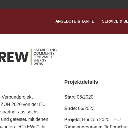
ANGEBOTE & TARIFE
SERVICE & B
Projektdetails
s Verbundprojekt,
Start
: 06/2020
IZON 2020 von der EU
Ende
: 06/2023
ispartner aus sechs
 und getestet, mit denen
Projekt
: Horizon 2020 – EU
nannten „eCREWs“) ihr
Rahmenprogramm für Forschu